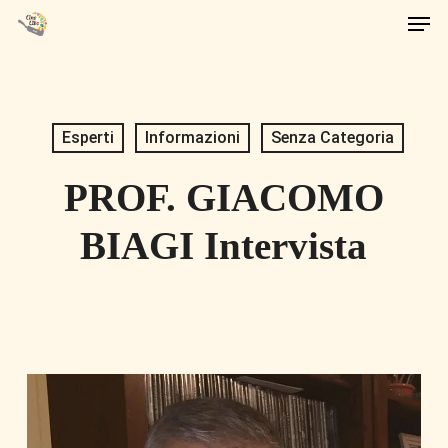
Men
Skip
to
main
content
Esperti
Informazioni
Senza Categoria
PROF. GIACOMO
BIAGI Intervista