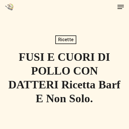
Men
Skip
to
main
content
Ricette
FUSI E CUORI DI
POLLO CON
DATTERI Ricetta Barf
E Non Solo.