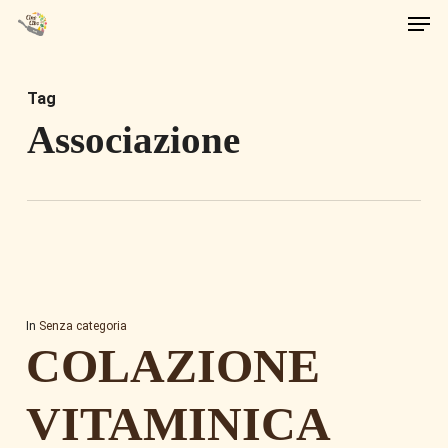
Men
Skip
to
main
Tag
content
Associazione
In
Senza categoria
COLAZIONE
VITAMINICA