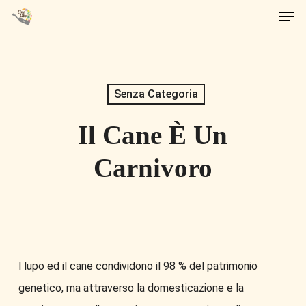
Men
Skip
to
main
content
Senza Categoria
Il Cane È Un
Carnivoro
l lupo ed il cane condividono il 98 % del patrimonio
genetico, ma attraverso la domesticazione e la