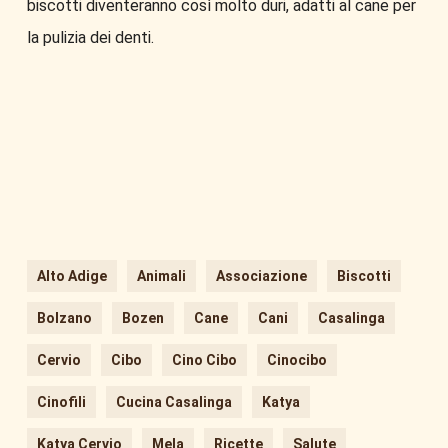
biscotti diventeranno così molto duri, adatti al cane per
la pulizia dei denti.
Alto Adige
Animali
Associazione
Biscotti
Bolzano
Bozen
Cane
Cani
Casalinga
Cervio
Cibo
Cino Cibo
Cinocibo
Cinofili
Cucina Casalinga
Katya
Katya Cervio
Mela
Ricette
Salute