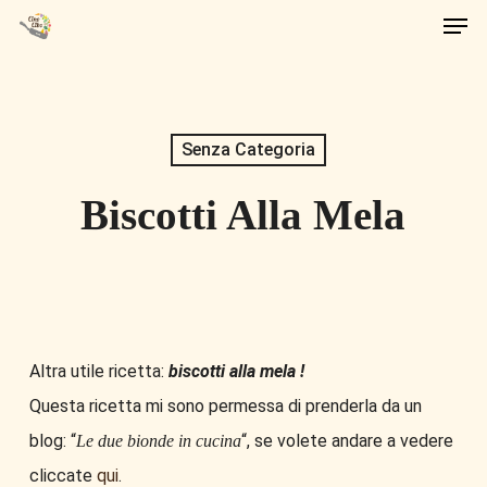
Men
Skip
to
main
content
Senza Categoria
Biscotti Alla Mela
Altra utile ricetta:
biscotti alla mela !
Questa ricetta mi sono permessa di prenderla da un
blog: “
“, se volete andare a vedere
Le due bionde in cucina
cliccate
qui
.