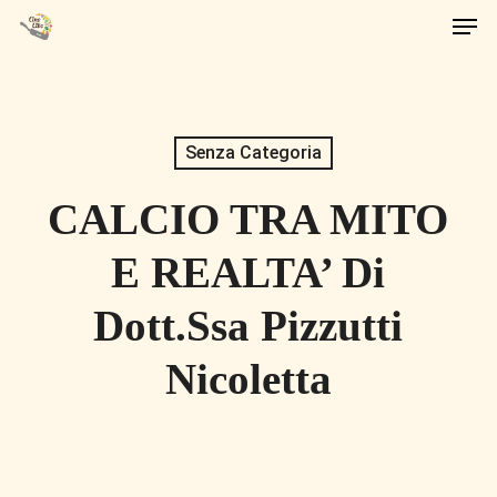
Men
Skip
to
main
content
Senza Categoria
CALCIO TRA MITO
E REALTA’ Di
Dott.ssa Pizzutti
Nicoletta