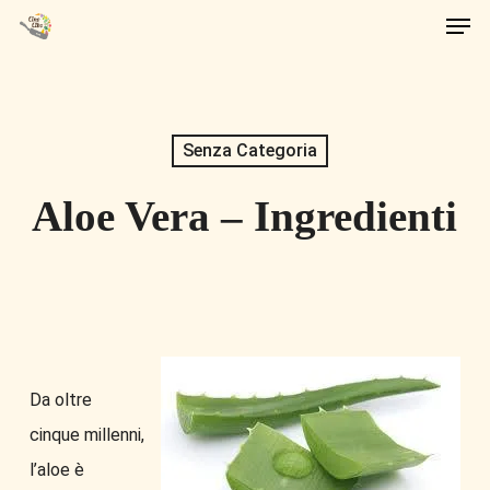
Men
Skip
to
main
content
Senza Categoria
Aloe Vera – Ingredienti
Da oltre
cinque millenni,
l’aloe è