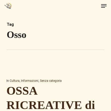
Men
Skip
to
main
Tag
content
Osso
In
Cultura
,
Informazioni
,
Senza categoria
OSSA
RICREATIVE di