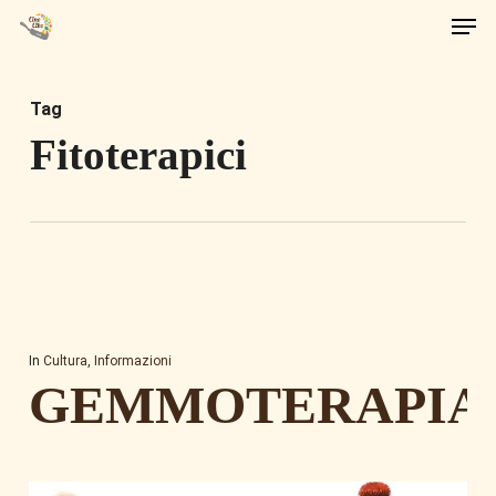
Men
Skip
to
main
Tag
content
Fitoterapici
In
Cultura
,
Informazioni
GEMMOTERAPIA